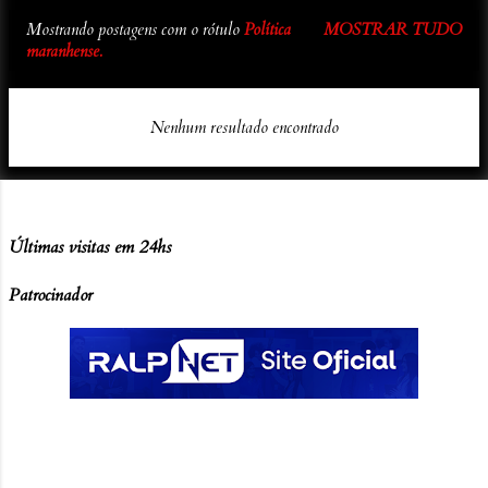
Mostrando postagens com o rótulo
Política
MOSTRAR TUDO
P
maranhense.
o
s
Nenhum resultado encontrado
t
a
g
e
Últimas visitas em 24hs
n
Patrocinador
s