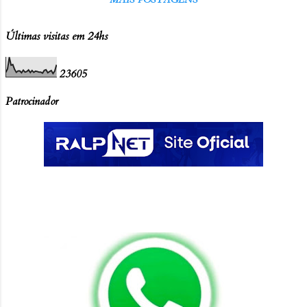
Edilson da Alvorada, além de vereadores e
lideranças políticas da região, reforçando o
Últimas visitas em 24hs
apoio institucional ao festival e a
importância da integração entre as
2
3
6
0
5
comunidades da Baixada Maranhense.
Durante sua participação, João Batista II
Patrocinador
esteve ao lado de amigos e moradores
locais, fortalecendo seu vínculo com a
comunidade, que, segundo ele, sempre o
acolheu com carinho. Em sua declaração, o
deputado afirmou: “Estive participando do
20° ano do Festival dos Patos no povoado
Gama ao lado dos nossos amigos. O evento
é um festival tradicional da região e a nossa
participação reforça meu vínculo com as
tradições e co...