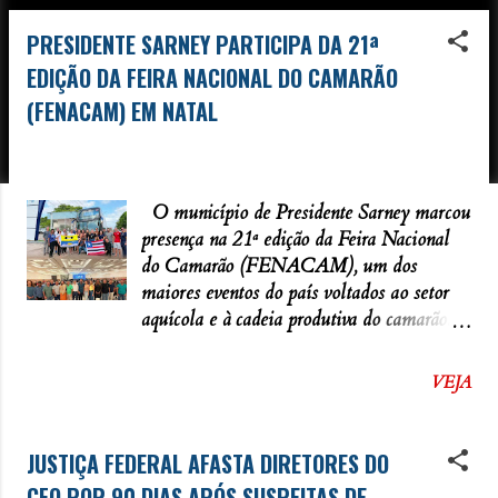
PRESIDENTE SARNEY PARTICIPA DA 21ª
P
EDIÇÃO DA FEIRA NACIONAL DO CAMARÃO
o
(FENACAM) EM NATAL
s
t
-
novembro 26, 2025
a
g
O município de Presidente Sarney marcou
presença na 21ª edição da Feira Nacional
e
do Camarão (FENACAM), um dos
n
maiores eventos do país voltados ao setor
s
aquícola e à cadeia produtiva do camarão.
Realizada em Natal, no Rio Grande do
Norte, a feira reuniu especialistas,
VEJA
produtores, investidores e representantes de
diversas regiões do Brasil, incluindo uma
comitiva da Baixada Maranhense. A
JUSTIÇA FEDERAL AFASTA DIRETORES DO
participação de Presidente Sarney ocorreu a
CFO POR 90 DIAS APÓS SUSPEITAS DE