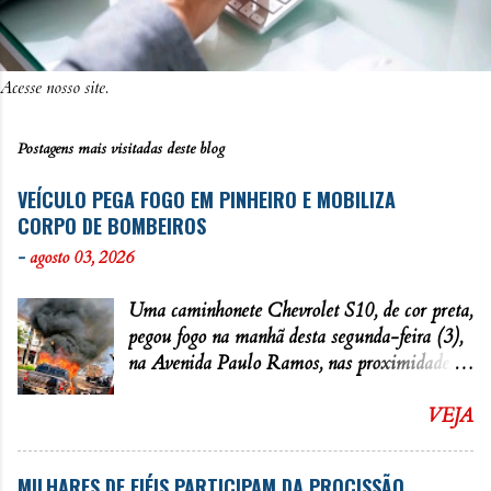
Acesse nosso site.
Postagens mais visitadas deste blog
VEÍCULO PEGA FOGO EM PINHEIRO E MOBILIZA
CORPO DE BOMBEIROS
-
agosto 03, 2026
Uma caminhonete Chevrolet S10, de cor preta,
pegou fogo na manhã desta segunda-feira (3),
na Avenida Paulo Ramos, nas proximidades
da Praça Santa Luzia, no bairro Santa Luzia,
um dos principais acessos de entrada e saída
VEJA
da cidade de Pinheiro. Conforme informações
apuradas pela redação do Blog do Castro , o
MILHARES DE FIÉIS PARTICIPAM DA PROCISSÃO